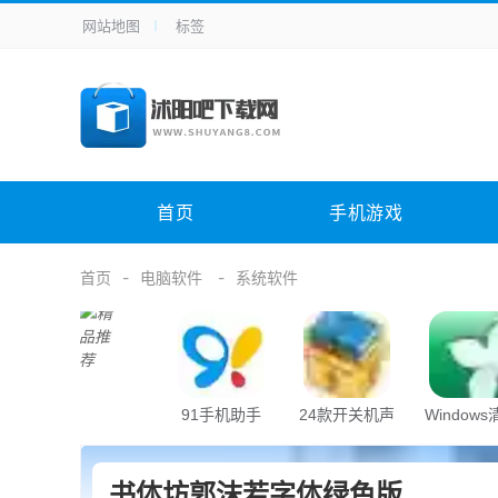
网站地图
标签
全站导航
手机应用
主题美化
其它应用
商
手机游戏
H5游戏
体育竞技
其
电脑软件
其它类别
图形软件
安
首页
手机游戏
应用教程
手游攻略
未分类
综
首页
电脑软件
系统软件
91手机助手
24款开关机声
Window
音
助手
书体坊郭沫若字体绿色版