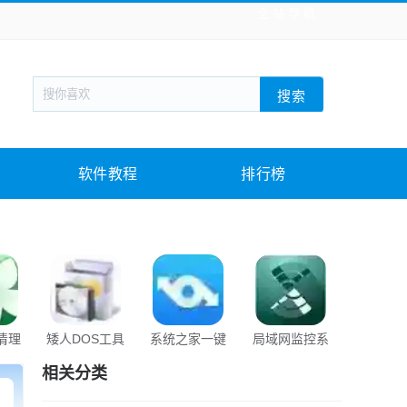
全站导航
新闻阅读
旅游出行
生活实用
社交聊天
搜索
回合网游
战棋游戏
枪战射击
模拟经营
教育教学
游戏娱乐
系统软件
素材下载
软件教程
排行榜
s清理
矮人DOS工具
系统之家一键
局域网监控系
XueT
箱
重装大师
统
相关分类