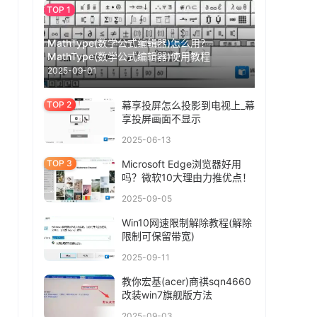
MathType(数学公式编辑器)怎么用？
MathType(数学公式编辑器)使用教程
2025-09-01
幕享投屏怎么投影到电视上_幕
享投屏画面不显示
2025-06-13
Microsoft Edge浏览器好用
吗？微软10大理由力推优点！
2025-09-05
Win10网速限制解除教程(解除
限制可保留带宽)
2025-09-11
教你宏基(acer)商祺sqn4660
改装win7旗舰版方法
2025-09-03