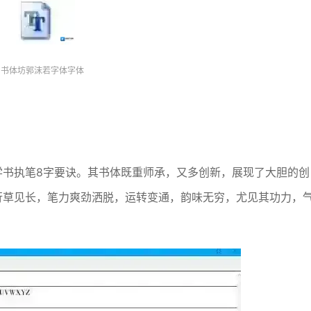
书体坊郭沫若字体字体
学书执笔8字要诀。其书体既重师承，又多创新，展现了大胆的创
行草见长，笔力爽劲洒脱，运转变通，韵味无穷，尤见其功力，