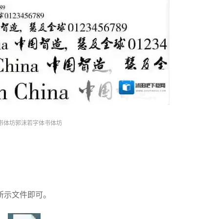
书体坊郭沫若字体书体坊
所示文件即可。