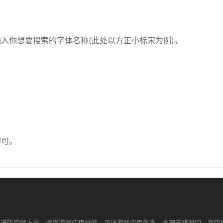
输入你想要搜索的字体名称(此处以方正小标宋为例)。
即可。
，谨防受骗上当。适度游戏应用益脑，沉迷游戏应用伤身。合理安排时间，享受