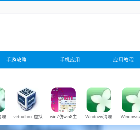
务办公
媒体影音
学习教育
拍照美颜
它游戏
冒险解谜
动作游戏
卡牌游戏
全相关
应用软件
影音软件
插件下载
手游攻略
手机应用
应用教程
合其它
软件教程
s清理
virtualbox 虚拟
win7仿win8主
Windows清理
Window
机
题
助手
助手