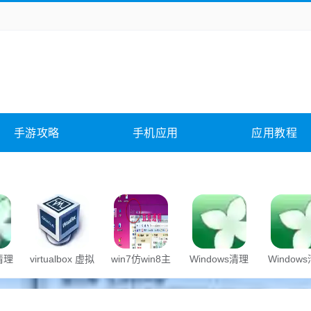
务办公
媒体影音
学习教育
拍照美颜
它游戏
冒险解谜
动作游戏
卡牌游戏
全相关
应用软件
影音软件
插件下载
手游攻略
手机应用
应用教程
合其它
软件教程
s清理
virtualbox 虚拟
win7仿win8主
Windows清理
Window
机
题
助手
助手