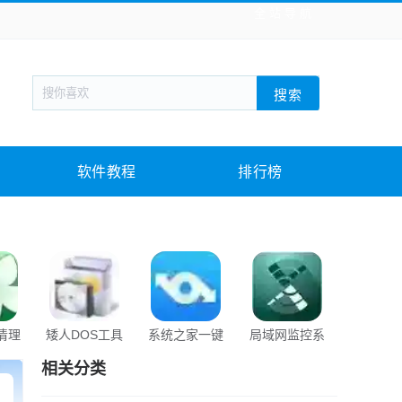
全站导航
新闻阅读
旅游出行
生活实用
社交聊天
搜索
回合网游
战棋游戏
枪战射击
模拟经营
教育教学
游戏娱乐
系统软件
素材下载
软件教程
排行榜
s清理
矮人DOS工具
系统之家一键
局域网监控系
XueT
箱
重装大师
统
相关分类