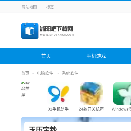
网站地图
标签
全站导航
手机应用
主题美化
其它应用
商
手机游戏
H5游戏
体育竞技
其
电脑软件
其它类别
图形软件
安
首页
手机游戏
应用教程
手游攻略
未分类
综
首页
电脑软件
系统软件
91手机助手
24款开关机声
Window
音
助手
玉历宝钞