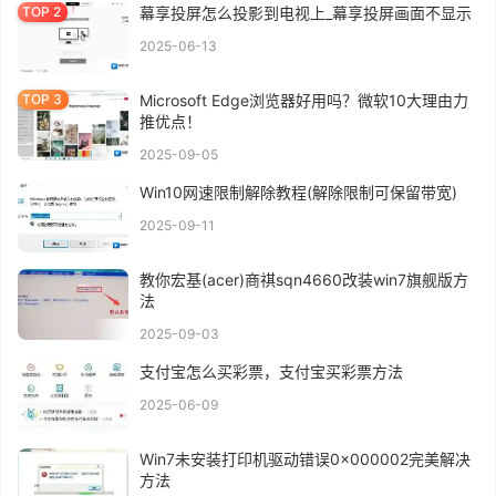
幕享投屏怎么投影到电视上_幕享投屏画面不显示
2025-06-13
Microsoft Edge浏览器好用吗？微软10大理由力
推优点！
2025-09-05
Win10网速限制解除教程(解除限制可保留带宽)
2025-09-11
教你宏基(acer)商祺sqn4660改装win7旗舰版方
法
2025-09-03
支付宝怎么买彩票，支付宝买彩票方法
2025-06-09
Win7未安装打印机驱动错误0x000002完美解决
方法