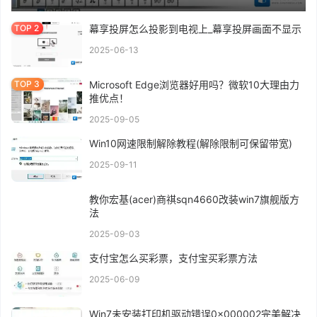
幕享投屏怎么投影到电视上_幕享投屏画面不显示
2025-06-13
Microsoft Edge浏览器好用吗？微软10大理由力
推优点！
2025-09-05
Win10网速限制解除教程(解除限制可保留带宽)
2025-09-11
教你宏基(acer)商祺sqn4660改装win7旗舰版方
法
2025-09-03
支付宝怎么买彩票，支付宝买彩票方法
2025-06-09
Win7未安装打印机驱动错误0x000002完美解决